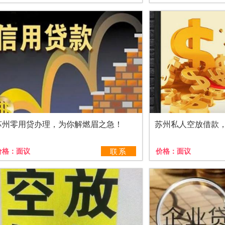
苏州零用贷办理，为你解燃眉之急！
苏州私人空放借款
价格：
面议
联系
价格：
面议