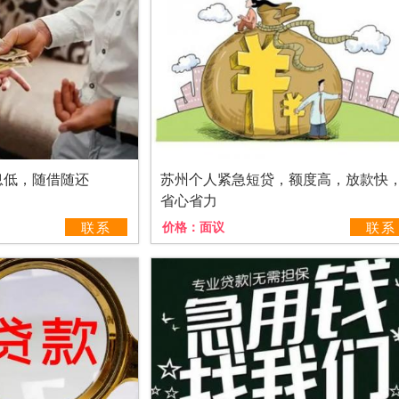
息低，随借随还
苏州个人紧急短贷，额度高，放款快
省心省力
联系
价格：
面议
联系