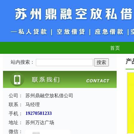
首页
产
站内搜索：
公司：
苏州鼎融空放私借公司
联系：
马经理
手机：
19270581233
地址：
苏州万达广场
微信：