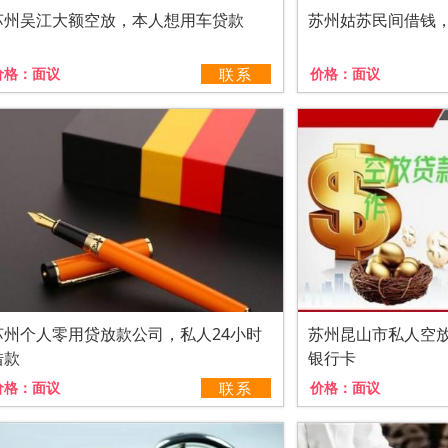
苏州吴江大额空放，本人想用车贷款
苏州姑苏民间借钱
价格：
面议
联系
价格：
面议
苏州个人零用贷放款公司，私人24小时
苏州昆山市私人空
借款
银行卡
价格：
面议
联系
价格：
面议