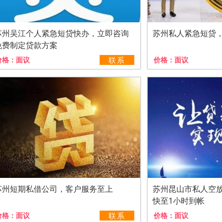
苏州吴江个人紧急短贷快办，立即咨询
苏州私人紧急短贷
免费制定贷款方案
价格：
面议
联系
价格：
面议
苏州短期私借公司，客户服务至上
苏州昆山市私人空
快至1小时到帐
价格：
面议
联系
价格：
面议