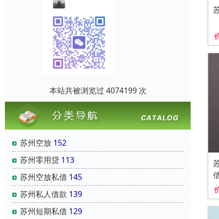
本站共被浏览过 4074199 次
苏州空放
152
苏州零用贷
113
苏州空放私借
145
苏州私人借款
139
苏州短期私借
129