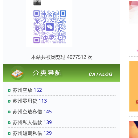
本站共被浏览过 4077512 次
苏州空放
152
苏州零用贷
113
苏州空放私借
145
苏州私人借款
139
苏州短期私借
129