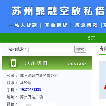
首页
有
站内搜索：
公司：
苏州鼎融空放私借公司
联系：
马经理
手机：
19270581233
地址：
苏州万达广场
微信：