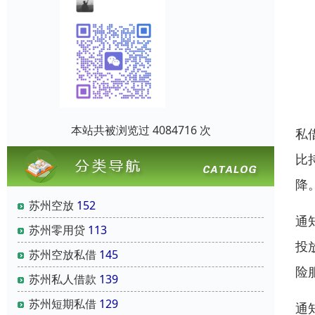
本站共被浏览过 4084716 次
私
比
降
苏州空放
152
通
苏州零用贷
113
投
苏州空放私借
145
险
苏州私人借款
139
苏州短期私借
129
通