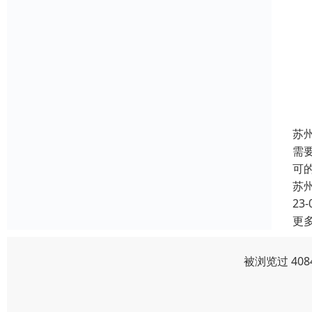
苏
需
可
苏
23-
更
被浏览过 40