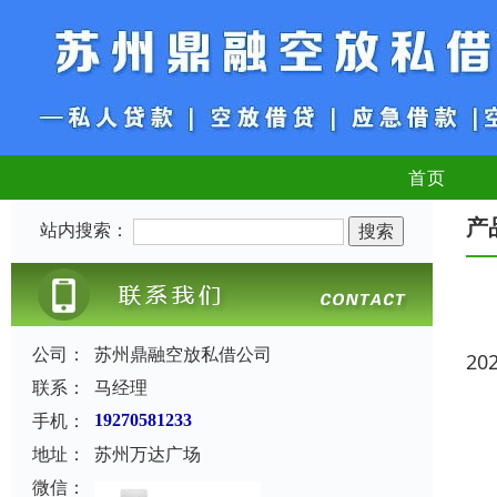
首页
产
站内搜索：
公司：
苏州鼎融空放私借公司
20
联系：
马经理
手机：
19270581233
地址：
苏州万达广场
微信：