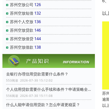
6、
苏州空放公司
126
以
苏州空放短借
132
苏州个人空放
136
苏州空放贷款
146
苏州空放借贷
144
苏州空放借款
138
去银行办理信用贷款需要什么条件？
553阅读 2026-07-30 15:12:02
个人信用贷款需要什么手续和条件？申请策略全流程指南
苏
556阅读 2026-07-30 15:11:08
逾
什么人能申请信用贷款？怎么申请更稳妥？
以