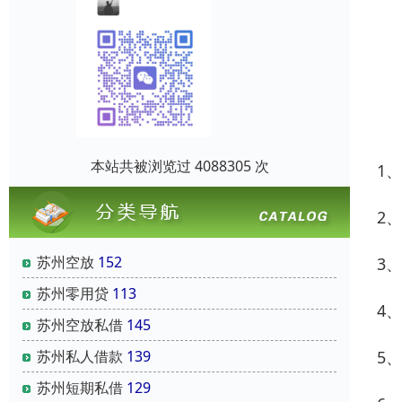
本站共被浏览过 4088305 次
1
2
苏州空放
152
3
苏州零用贷
113
4
苏州空放私借
145
苏州私人借款
139
5
苏州短期私借
129