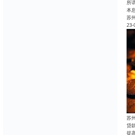
所
本
苏
23-
苏
贷
提