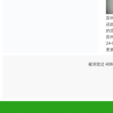
苏
还
的
苏
24-
更
被浏览过 40