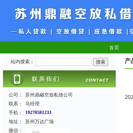
首页
产
站内搜索：
公司：
苏州鼎融空放私借公司
20
联系：
马经理
手机：
19270581233
地址：
苏州万达广场
微信：