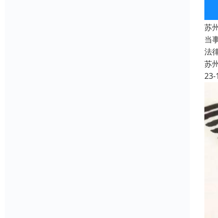
苏
当
法
苏
23-