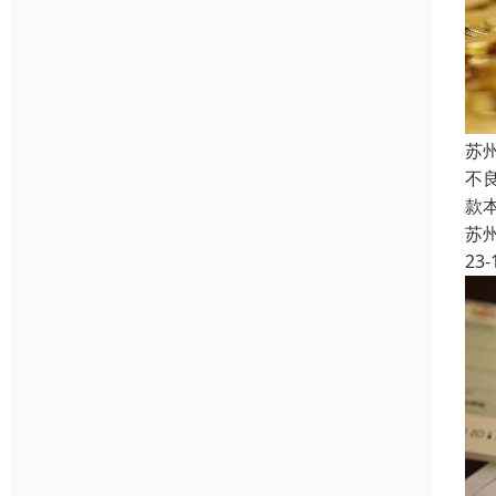
苏
不良
款
苏
23-