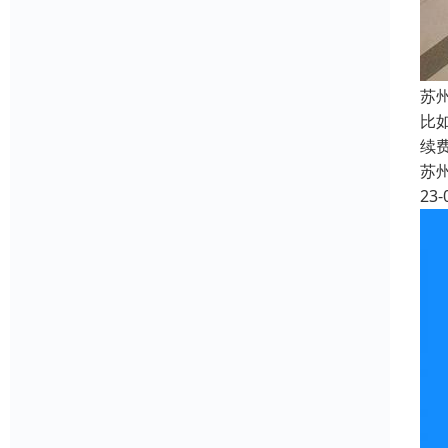
苏
比
续
苏
23-