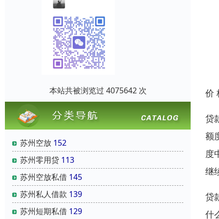
本站共被浏览过 4075642 次
价
贷
额
苏州空放
152
度
苏州零用贷
113
继
苏州空放私借
145
苏州私人借款
139
贷
苏州短期私借
129
什