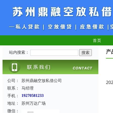
首页
产
站内搜索：
公司：
苏州鼎融空放私借公司
20
联系：
马经理
手机：
19270581233
地址：
苏州万达广场
微信：