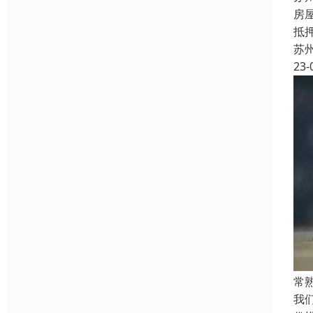
房
抵
苏
23-
常
我