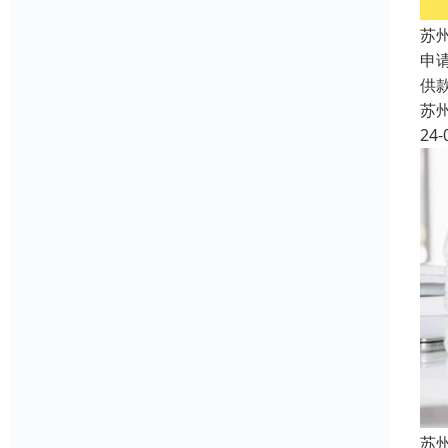
苏
申
供
苏
24-
苏