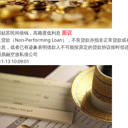
面议
州姑苏民间借钱，高额度低利息
贷款（Non-Performing Loan），不良贷款亦指非正
本息，或者已有迹象表明借款人不可能按原定的贷款协议按时偿
州鼎融空放私借公司
11-13 10:09:01