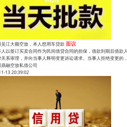
面议
州吴江大额空放，本人想用车贷款
事人以签订买卖合同作为民间借贷合同的担保，借款到期后借款
律关系审理，并向当事人释明变更诉讼请求。当事人拒绝变更的
州鼎融空放私借公司
11-13 20:39:02