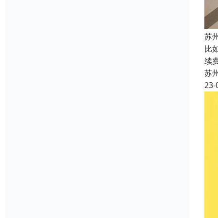
苏
比
续
苏
23-