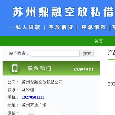
首页
产
站内搜索：
公司：
苏州鼎融空放私借公司
20
联系：
马经理
手机：
19270581233
地址：
苏州万达广场
微信：