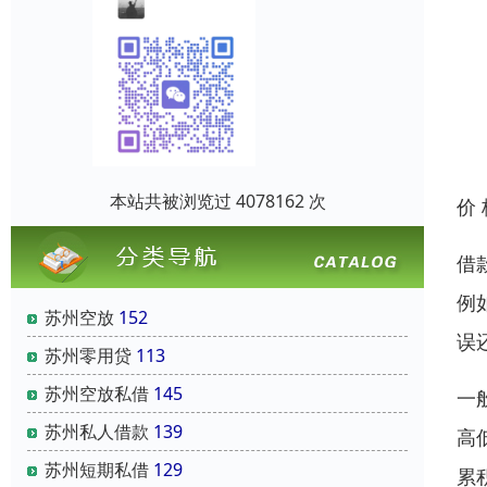
本站共被浏览过 4078162 次
价
借
例
苏州空放
152
误
苏州零用贷
113
苏州空放私借
145
一
苏州私人借款
139
高
苏州短期私借
129
累