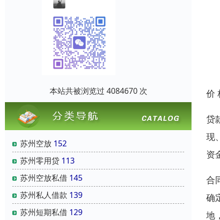
本站共被浏览过 4084670 次
价
贷
现
苏州空放
152
资
苏州零用贷
113
苏州空放私借
145
合
苏州私人借款
139
确
苏州短期私借
129
地