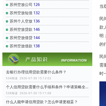
苏州空放公司
126
当
苏州空放短借
132
民
苏州个人空放
136
款
苏州空放贷款
146
明
苏州空放借贷
144
的
苏州空放借款
138
民
需
去银行办理信用贷款需要什么条件？
时
534阅读 2026-07-30 15:12:02
个人信用贷款需要什么手续和条件？申请策略全流程指南
538阅读 2026-07-30 15:11:08
什么人能申请信用贷款？怎么申请更稳妥？