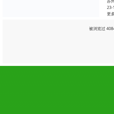
苏
23-
更
被浏览过 40