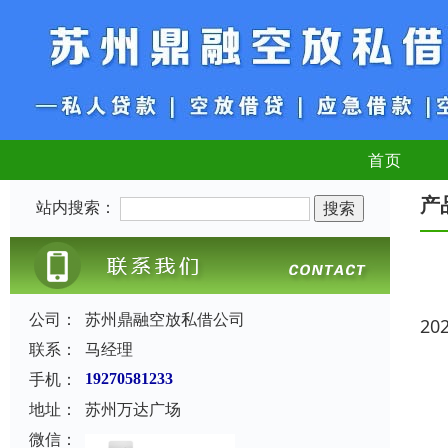
首页
产
站内搜索：
公司：
苏州鼎融空放私借公司
20
联系：
马经理
手机：
19270581233
地址：
苏州万达广场
微信：