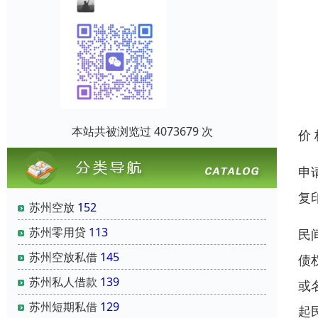
本站共被浏览过 4073679 次
价
申
复
苏州空放
152
苏州零用贷
113
民
苏州空放私借
145
债
苏州私人借款
139
或
苏州短期私借
129
起