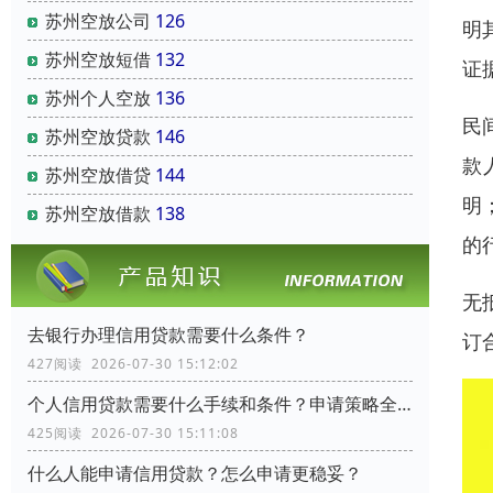
苏州空放公司
126
明
苏州空放短借
132
证
苏州个人空放
136
民
苏州空放贷款
146
款
苏州空放借贷
144
明
苏州空放借款
138
的
无
去银行办理信用贷款需要什么条件？
订
427阅读 2026-07-30 15:12:02
个人信用贷款需要什么手续和条件？申请策略全流程指南
425阅读 2026-07-30 15:11:08
什么人能申请信用贷款？怎么申请更稳妥？