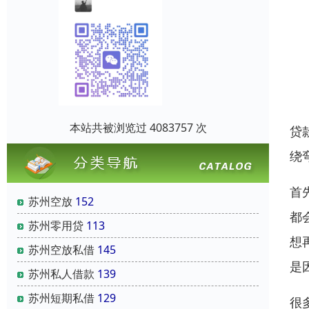
本站共被浏览过 4083757 次
贷
绕
首
苏州空放
152
都
苏州零用贷
113
想
苏州空放私借
145
是
苏州私人借款
139
苏州短期私借
129
很