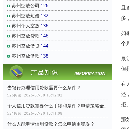
苏州空放公司
126
且
苏州空放短借
132
多
苏州个人空放
136
如
苏州空放贷款
146
个
苏州空放借贷
144
苏州空放借款
138
最
但
有
去银行办理信用贷款需要什么条件？
还
526阅读 2026-07-30 15:12:02
拒
个人信用贷款需要什么手续和条件？申请策略全流程指南
531阅读 2026-07-30 15:11:08
那
什么人能申请信用贷款？怎么申请更稳妥？