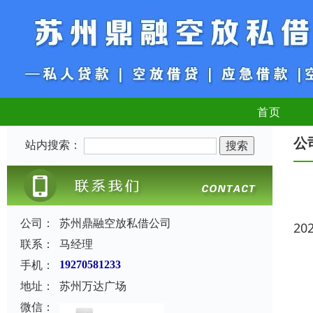
首页
公
站内搜索：
公司：
苏州鼎融空放私借公司
20
联系：
马经理
手机：
19270581233
地址：
苏州万达广场
微信：