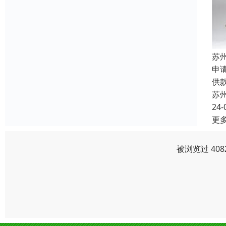
苏
申
供
苏
24-
更
被浏览过 40