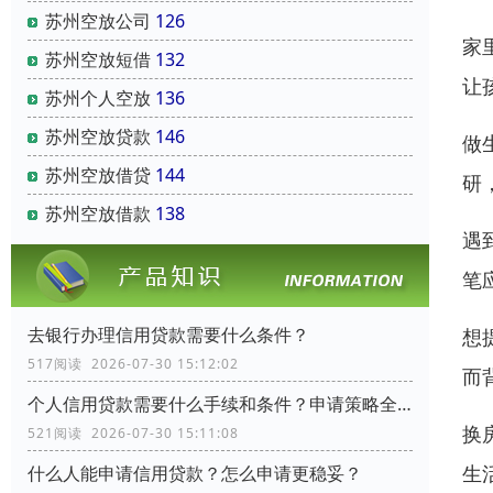
苏州空放公司
126
家
苏州空放短借
132
让
苏州个人空放
136
苏州空放贷款
146
做
苏州空放借贷
144
研
苏州空放借款
138
遇
笔
去银行办理信用贷款需要什么条件？
想
517阅读 2026-07-30 15:12:02
而
个人信用贷款需要什么手续和条件？申请策略全流程指南
换
521阅读 2026-07-30 15:11:08
生
什么人能申请信用贷款？怎么申请更稳妥？