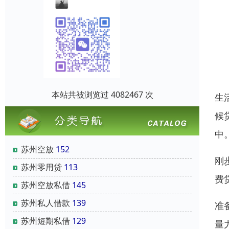
本站共被浏览过 4082467 次
生
候
中
苏州空放
152
刚
苏州零用贷
113
费
苏州空放私借
145
苏州私人借款
139
准
苏州短期私借
129
量