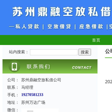
首页
公
站内搜索：
公司：
苏州鼎融空放私借公司
20
联系：
马经理
手机：
19270581233
地址：
苏州万达广场
微信：