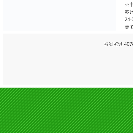
☆
苏
24-
更
被浏览过 40