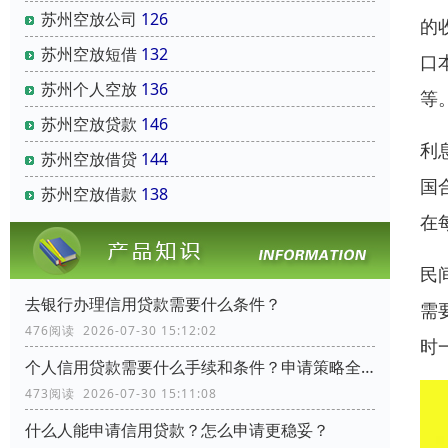
苏州空放公司
126
的
苏州空放短借
132
口
苏州个人空放
136
等
苏州空放贷款
146
利
苏州空放借贷
144
国
苏州空放借款
138
在
民
去银行办理信用贷款需要什么条件？
需
476阅读 2026-07-30 15:12:02
时
个人信用贷款需要什么手续和条件？申请策略全流程指南
473阅读 2026-07-30 15:11:08
什么人能申请信用贷款？怎么申请更稳妥？