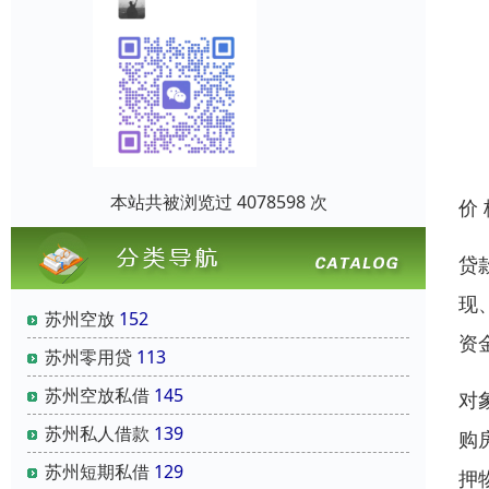
本站共被浏览过 4078598 次
价
贷
现
苏州空放
152
资
苏州零用贷
113
苏州空放私借
145
对
苏州私人借款
139
购
苏州短期私借
129
押