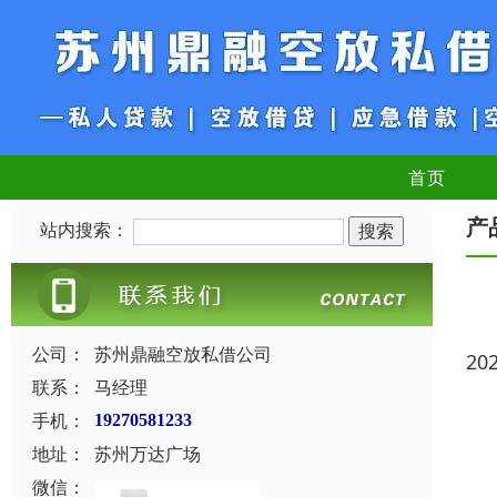
首页
产
站内搜索：
公司：
苏州鼎融空放私借公司
20
联系：
马经理
手机：
19270581233
地址：
苏州万达广场
微信：